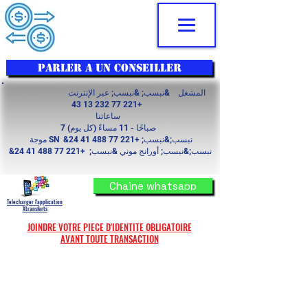
PARLER A UN CONSEILLER
المشغل &نبسب; &نبسب; عبر الإنترنت
+221 77 232 13 43
ساعاتنا
7 صباحًا - 11 مساءً (كل يوم)
موجة SN &نبسب;&نبسب;
+221 77 488 41 24
&نبسب;&نبسب; أورانج موني &نبسب;
+221 77 488 41 24
Chaine whatsapp
Telecharger l'application
Xtransferts
JOINDRE VOTRE PIECE D'IDENTITE OBLIGATOIRE
AVANT TOUTE TRANSACTION