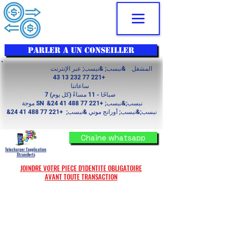
PARLER A UN CONSEILLER
المشغل &نبسب; &نبسب; عبر الإنترنت
+221 77 232 13 43
ساعاتنا
7 صباحًا - 11 مساءً (كل يوم)
موجة SN &نبسب;&نبسب;
+221 77 488 41 24
&نبسب;&نبسب; أورانج موني &نبسب;
+221 77 488 41 24
Chaine whatsapp
Telecharger l'application
Xtransferts
JOINDRE VOTRE PIECE D'IDENTITE OBLIGATOIRE
AVANT TOUTE TRANSACTION