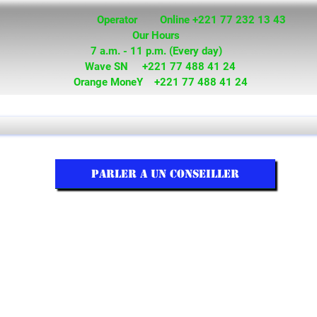
Operator Online +221 77 232 13 43
Our Hours
7 a.m. - 11 p.m. (Every day)
Wave SN +221 77 488 41 24
Orange MoneY +221 77 488 41 24
PARLER A UN CONSEILLER