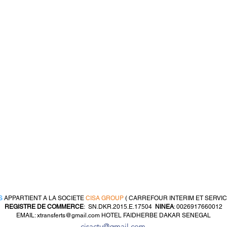
S
APPARTIENT A LA SOCIETE
CISA GROUP
( CARREFOUR INTERIM ET SERVIC
REGISTRE DE COMMERCE
: SN.DKR.2015.E.17504
NINEA
: 0026917660012
EMAIL:
xtransferts@gmail.com
HOTEL FAIDHERBE DAKAR SENEGAL
cisactu@gmail.com