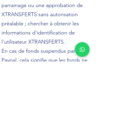
parrainage ou une approbation de
XTRANSFERTS sans autorisation
préalable ; chercher à obtenir les
informations d'identification de
l'utilisateur XTRANSFERTS.
En cas de fonds suspendus par
Paypal, cela signifie que les fonds ne
sont pas à notre disposition, nous ne
pouvons pas payer le client tant que
le fond n'est pas disponible sur notre
solde.
Si toute fois après votre transfert le
compte paypal de XTRANSFERTS est
restreint, les remboursements se