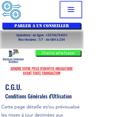
PARLER A UN CONSEILLER
Opératrice :
en ligne
+33756754551
Nos Horaires :
7/7 - de 08
H à 23H
Chaine whatsapp
Telecharger l'application
Xtransferts
JOINDRE VOTRE PIECE D'IDENTITE OBLIGATOIRE
AVANT TOUTE TRANSACTION
C.G.U.
Conditions Générales d'Utlisation
Cette page détaille et/ou prévisualise
les mises à jour destinées aux