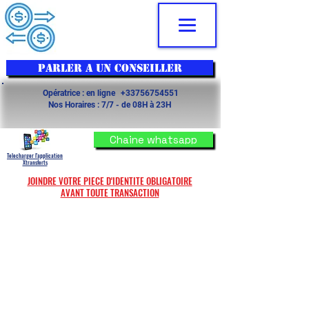
PARLER A UN CONSEILLER
Opératrice :
en ligne
+33756754551
Nos Horaires :
7/7 - de 08
H à 23H
Chaine whatsapp
Telecharger l'application
Xtransferts
JOINDRE VOTRE PIECE D'IDENTITE OBLIGATOIRE
AVANT TOUTE TRANSACTION